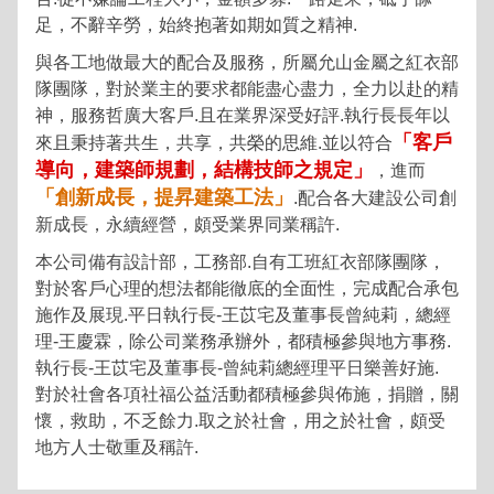
足，不辭辛勞，始終抱著如期如質之精神.
與各工地做最大的配合及服務，所屬允山金屬之紅衣部
隊團隊，對於業主的要求都能盡心盡力，全力以赴的精
神，服務哲廣大客戶.且在業界深受好評.執行長長年以
「客戶
來且秉持著共生，共享，共榮的思維.並以符合
導向，建築師規劃，結構技師之規定」
，進而
「創新成長，提昇建築工法」
.配合各大建設公司創
新成長，永續經營，頗受業界同業稱許.
本公司備有設計部，工務部.自有工班紅衣部隊團隊，
對於客戶心理的想法都能徹底的全面性，完成配合承包
施作及展現.平日執行長-王苡宅及董事長曾純莉，總經
理-王慶霖，除公司業務承辦外，都積極參與地方事務.
執行長-王苡宅及董事長-曾純莉總經理平日樂善好施.
對於社會各項社福公益活動都積極參與佈施，捐贈，關
懷，救助，不乏餘力.取之於社會，用之於社會，頗受
地方人士敬重及稱許.