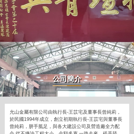
公司簡介
允山金屬有限公司由執行長-王苡宅及董事長曾純莉，
於民國1994年成立，創立初期執行長-王苡宅與董事長
曾純莉，胼手胝足，與各大建設公司及營造廠全力配
合.從不嫌論工程大小，金額多寡.一路走來，砥手舔